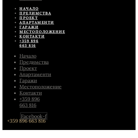
НАЧАЛО
ПРЕДИМСТВА
ПРОЕКТ
АПАРТАМЕНТИ
ГАРАЖИ
МЕСТОПОЛОЖЕНИЕ
КОНТАКТИ
+359 896
663 816
Начало
Предимства
Проект
Апартаменти
Гаражи
Местоположение
Контакти
+359 896
663 816
Facebook-f
+359 896 663 816