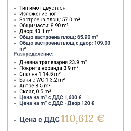
Тип имот
двустаен
Изложение:
юг
Застроена площ:
57.0 m²
Общи части:
8.90 m²
Двор:
43.1 m²
Общо застроена площ:
65.90 m²
Общо застроена площ с двор:
109.00
m²
Разпределение:
Дневна трапезария
23.9 m²
Покрита веранда
3.9 m²
Спалня 1
14.5 m²
Баня с WC 1
3.2 m²
Антре
3.5 m²
Склад
0.5 m²
Цена на m² с ДДС
1,600 €
Цена на m² с ДДС - Двор
120 €
110,612 €
Цена с ДДС