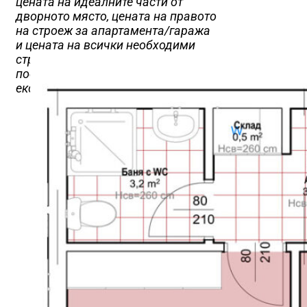
цената на идеалните части от
дворното място, цената на правото
на строеж за апартамента/гаража
и цената на всички необходими
строително-монтажни работи за
построяването и въвеждане в
експлоатация на сградата.