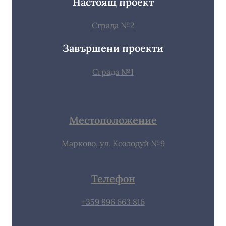
Настоящ проект
Сграда №2
Завършени проекти
Сграда №1
Местоположение
Марково, ул. Козлодуй №9
Телефон
+359 896 663 816