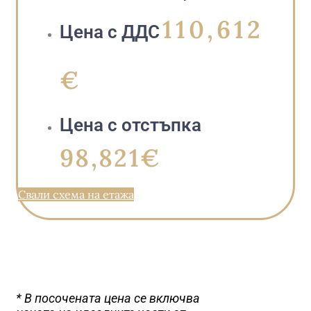
110,612
Цена с ДДС
€
Цена с отстъпка
98,821€
Свали схема на етажа
* В посочената цена се включва