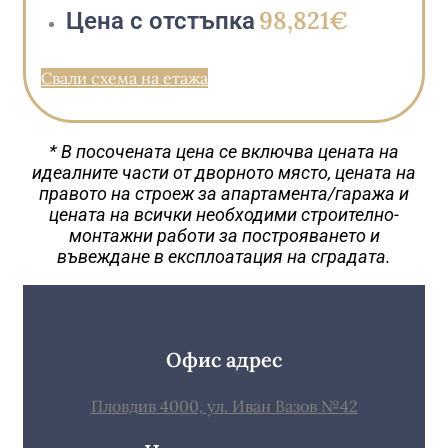
98,821€
Цена с отстъпка
Свали схема на етажа
* В посочената цена се включва цената на
идеалните части от дворното място, цената на
правото на строеж за апартамента/гаража и
цената на всички необходими строително-
монтажни работи за построяването и
въвеждане в експлоатация на сградата.
Офис адрес
Пловдив 4000, ул. Иван Вазов №42