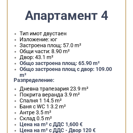
Апартамент 4
Тип имот
двустаен
Изложение:
юг
Застроена площ:
57.0 m²
Общи части:
8.90 m²
Двор:
43.1 m²
Общо застроена площ:
65.90 m²
Общо застроена площ с двор:
109.00
m²
Разпределение:
Дневна трапезария
23.9 m²
Покрита веранда
3.9 m²
Спалня 1
14.5 m²
Баня с WC 1
3.2 m²
Антре
3.5 m²
Склад
0.5 m²
Цена на m² с ДДС
1,600 €
Цена на m² с ДДС - Двор
120 €